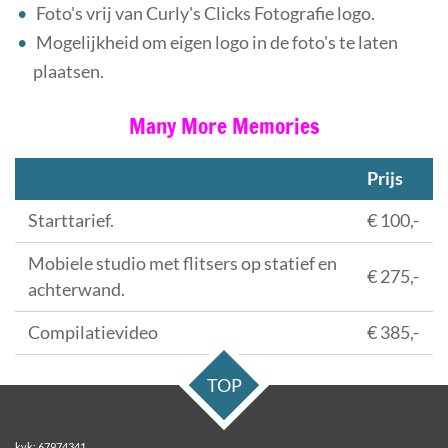
Foto's vrij van Curly's Clicks Fotografie logo.
Mogelijkheid om eigen logo in de foto's te laten
plaatsen.
Many More Memories
Prijs
Starttarief.
€ 100,-
Mobiele studio met flitsers op statief en
€ 275,-
achterwand.
Compilatievideo
€ 385,-
TOP
kvk: 67974341