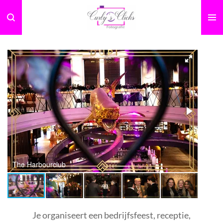
Ga
direct
naar
de
hoofdinhoud
The Harbourclub
Je organiseert een bedrijfsfeest, receptie,