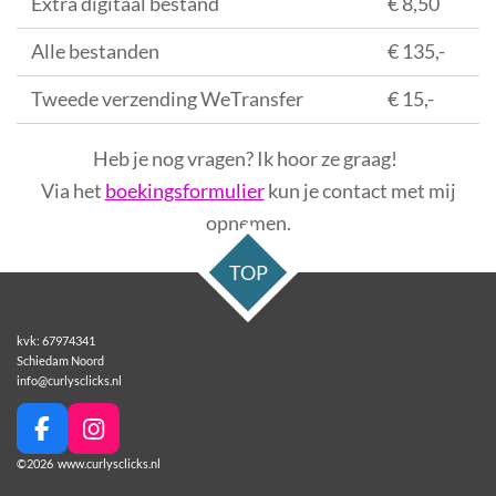
Extra digitaal bestand
€ 8,50
Alle bestanden
€ 135,-
Tweede verzending WeTransfer
€ 15,-
Heb je nog vragen? Ik hoor ze graag!
Via het
boekingsformulier
kun je contact met mij
opnemen.
TOP
kvk: 67974341
Schiedam Noord
info@curlysclicks.nl
F
I
a
n
©2026 www.curlysclicks.nl
c
s