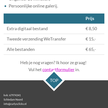
Persoonlijke online galerij.
Prijs
Extra digitaal bestand
€ 8,50
Tweede verzending WeTransfer
€ 15,-
Alle bestanden
€ 65,-
Heb je nog vragen? Ik hoor ze graag!
Vul het
contactformulier
in.
TOP
kvk: 67974341
Schiedam Noord
info@curlysclicks.nl