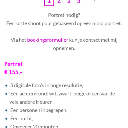
1
2
3
4
Portret nodig?
Een korte shoot puur gebaseerd op een mooi portret.
Via het
boekingsformulier
kun je contact met mij
opnemen.
Portret
€ 155,-
3 digitale foto's in hoge resolutie,
Eén achtergrond: wit, zwart, beige of een van de
vele andere kleuren.
Een personen inbegrepen,
Eén outfit,
Ongeveer 20 minuten,